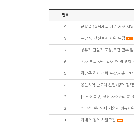
번호
9
군용품 (직물제품)단순 제조 사원
8
포장 및 생산보조 사원 모집
7
공유기 단말기 포장,조립,검수 알
6
전자 부품 조립 검사 /입좌 병행
5
화장품 회사 조립,포장,사출 남
4
용인지역 반도체 신입/경력 정직
3
[안산상록구] 생산 자재관리 여 
2
실크스크린 인쇄 기술자 정규사
1
하네스 경력 사원모집